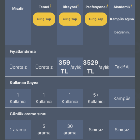
Temel
Bireysel
Profesyonel
Akademik
Misafir
Kampüs ağına
Giriş Yap
Giriş Yap
Giriş Yap
bağlanın.
Fiyatlandırma
359
3529
Ücretsiz
Ücretsiz
/aylık
/aylık
Teklif Al
TL
TL
Kullanıcı Sayısı
1
1
1
5+
Kampüs
Kullanıcı
Kullanıcı
Kullanıcı
Kullanıcı
Günlük arama sınırı
5
30
1 arama
Sınırsız
Sınırsız
arama
arama