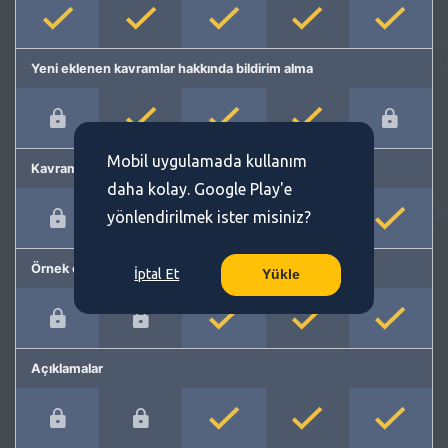
Yeni eklenen kavramlar hakkında bildirim alma
Mobil uygulamada kullanım
Kavram önerme
daha kolay. Google Play'e
yönlendirilmek ister misiniz?
Örnek cümleler
İptal Et
Yükle
Açıklamalar