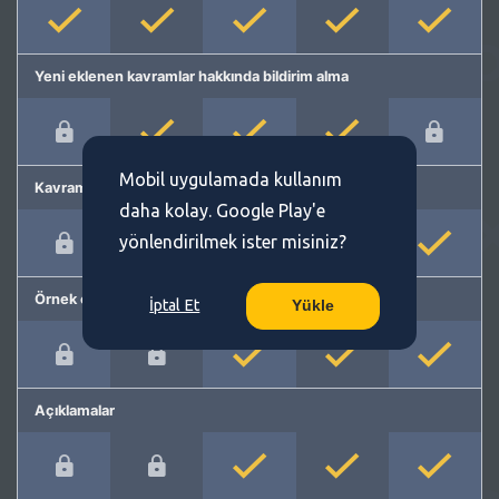
Yeni eklenen kavramlar hakkında bildirim alma
Mobil uygulamada kullanım
Kavram önerme
daha kolay. Google Play'e
yönlendirilmek ister misiniz?
Örnek cümleler
İptal Et
Yükle
Açıklamalar