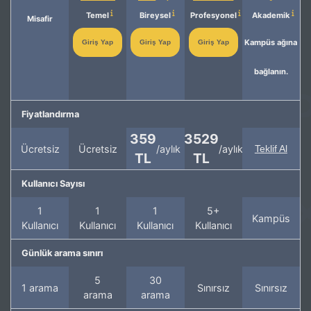
Temel
Bireysel
Profesyonel
Akademik
Misafir
Kampüs ağına
Giriş Yap
Giriş Yap
Giriş Yap
bağlanın.
Fiyatlandırma
359
3529
Ücretsiz
Ücretsiz
/aylık
/aylık
Teklif Al
TL
TL
Kullanıcı Sayısı
1
1
1
5+
Kampüs
Kullanıcı
Kullanıcı
Kullanıcı
Kullanıcı
Günlük arama sınırı
5
30
1 arama
Sınırsız
Sınırsız
arama
arama