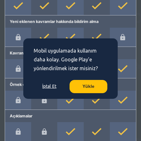
Yeni eklenen kavramlar hakkında bildirim alma
Mobil uygulamada kullanım
Kavram önerme
daha kolay. Google Play'e
yönlendirilmek ister misiniz?
Örnek cümleler
İptal Et
Yükle
Açıklamalar