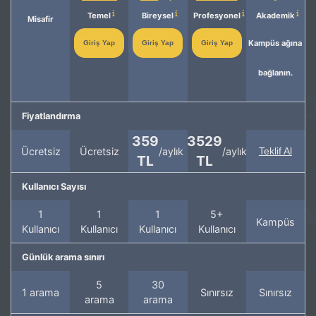
Temel
Bireysel
Profesyonel
Akademik
Misafir
Kampüs ağına
Giriş Yap
Giriş Yap
Giriş Yap
bağlanın.
Fiyatlandırma
359
3529
Ücretsiz
Ücretsiz
/aylık
/aylık
Teklif Al
TL
TL
Kullanıcı Sayısı
1
1
1
5+
Kampüs
Kullanıcı
Kullanıcı
Kullanıcı
Kullanıcı
Günlük arama sınırı
5
30
1 arama
Sınırsız
Sınırsız
arama
arama