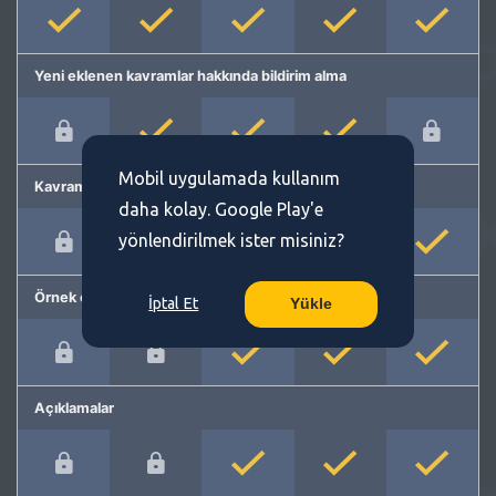
Yeni eklenen kavramlar hakkında bildirim alma
Mobil uygulamada kullanım
Kavram önerme
daha kolay. Google Play'e
yönlendirilmek ister misiniz?
Örnek cümleler
İptal Et
Yükle
Açıklamalar