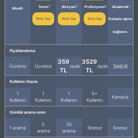
Temel
Bireysel
Profesyonel
Akademik
Misafir
Kampüs ağına
Giriş Yap
Giriş Yap
Giriş Yap
bağlanın.
Fiyatlandırma
359
3529
Ücretsiz
Ücretsiz
/aylık
/aylık
Teklif Al
TL
TL
Kullanıcı Sayısı
1
1
1
5+
Kampüs
Kullanıcı
Kullanıcı
Kullanıcı
Kullanıcı
Günlük arama sınırı
5
30
1 arama
Sınırsız
Sınırsız
arama
arama