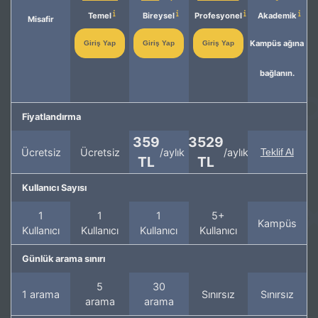
Temel
Bireysel
Profesyonel
Akademik
Misafir
Kampüs ağına
Giriş Yap
Giriş Yap
Giriş Yap
bağlanın.
Fiyatlandırma
359
3529
Ücretsiz
Ücretsiz
/aylık
/aylık
Teklif Al
TL
TL
Kullanıcı Sayısı
1
1
1
5+
Kampüs
Kullanıcı
Kullanıcı
Kullanıcı
Kullanıcı
Günlük arama sınırı
5
30
1 arama
Sınırsız
Sınırsız
arama
arama