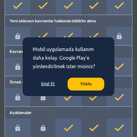
Yeni eklenen kavramlar hakkında bildirim alma
Mobil uygulamada kullanım
Kavram önerme
daha kolay. Google Play'e
yönlendirilmek ister misiniz?
Örnek cümleler
İptal Et
Yükle
Açıklamalar