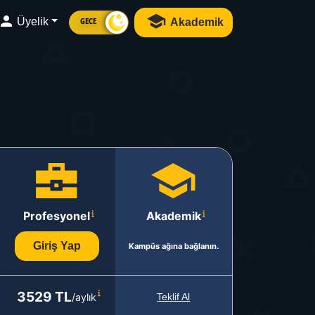
Üyelik
Akademik
GECE
Profesyonel
Akademik
Giriş Yap
Kampüs ağına bağlanın.
3529 TL
/aylık
Teklif Al