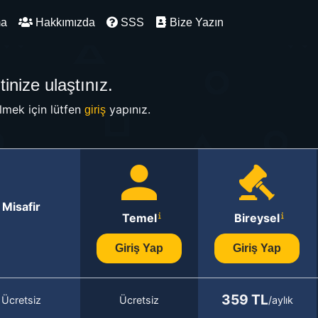
ma
Hakkımızda
SSS
Bize Yazın
inize ulaştınız.
mek için lütfen
yapınız.
giriş
Misafir
Temel
Bireysel
Giriş Yap
Giriş Yap
359 TL
Ücretsiz
Ücretsiz
/aylık