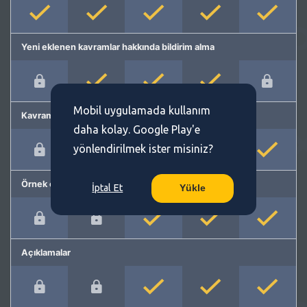
Yeni eklenen kavramlar hakkında bildirim alma
Mobil uygulamada kullanım
Kavram önerme
daha kolay. Google Play'e
yönlendirilmek ister misiniz?
Örnek cümleler
İptal Et
Yükle
Açıklamalar