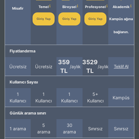
Temel
Bireysel
Profesyonel
Akademik
Misafir
Kampüs ağına
Giriş Yap
Giriş Yap
Giriş Yap
bağlanın.
Fiyatlandırma
359
3529
Ücretsiz
Ücretsiz
/aylık
/aylık
Teklif Al
TL
TL
Kullanıcı Sayısı
1
1
1
5+
Kampüs
Kullanıcı
Kullanıcı
Kullanıcı
Kullanıcı
Günlük arama sınırı
5
30
1 arama
Sınırsız
Sınırsız
arama
arama