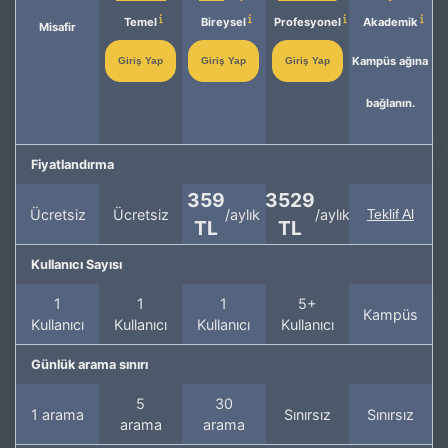
Temel
Bireysel
Profesyonel
Akademik
Misafir
Kampüs ağına
Giriş Yap
Giriş Yap
Giriş Yap
bağlanın.
Fiyatlandırma
359
3529
Ücretsiz
Ücretsiz
/aylık
/aylık
Teklif Al
TL
TL
Kullanıcı Sayısı
1
1
1
5+
Kampüs
Kullanıcı
Kullanıcı
Kullanıcı
Kullanıcı
Günlük arama sınırı
5
30
1 arama
Sınırsız
Sınırsız
arama
arama