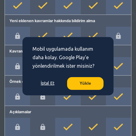
Yeni eklenen kavramlar hakkında bildirim alma
Mobil uygulamada kullanım
Kavram önerme
daha kolay. Google Play'e
yönlendirilmek ister misiniz?
Örnek cümleler
İptal Et
Yükle
Açıklamalar