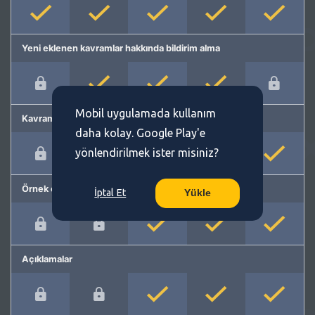
Yeni eklenen kavramlar hakkında bildirim alma
Mobil uygulamada kullanım
Kavram önerme
daha kolay. Google Play'e
yönlendirilmek ister misiniz?
Örnek cümleler
İptal Et
Yükle
Açıklamalar