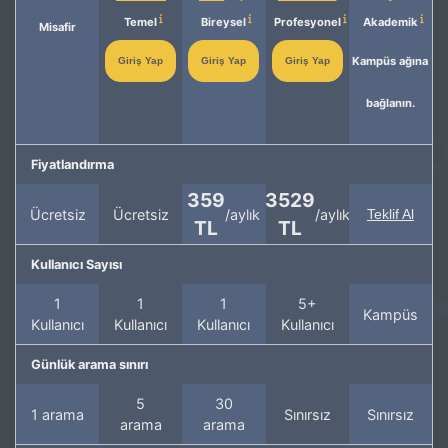
Temel
Bireysel
Profesyonel
Akademik
Misafir
Kampüs ağına
Giriş Yap
Giriş Yap
Giriş Yap
bağlanın.
Fiyatlandırma
359
3529
Ücretsiz
Ücretsiz
/aylık
/aylık
Teklif Al
TL
TL
Kullanıcı Sayısı
1
1
1
5+
Kampüs
Kullanıcı
Kullanıcı
Kullanıcı
Kullanıcı
Günlük arama sınırı
5
30
1 arama
Sınırsız
Sınırsız
arama
arama