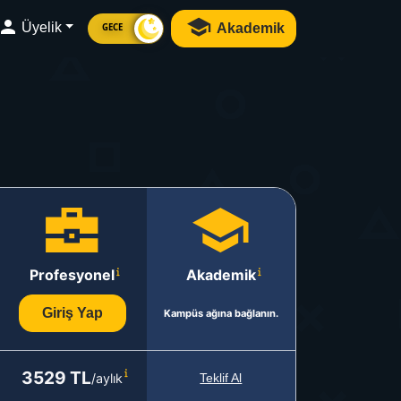
Üyelik
Akademik
GECE
Profesyonel
Akademik
Giriş Yap
Kampüs ağına bağlanın.
3529 TL
/aylık
Teklif Al