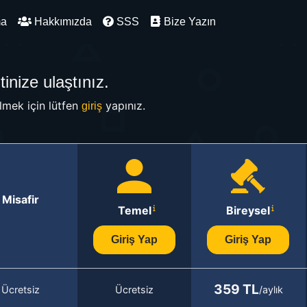
ma
Hakkımızda
SSS
Bize Yazın
inize ulaştınız.
mek için lütfen
yapınız.
giriş
Misafir
Temel
Bireysel
Giriş Yap
Giriş Yap
359 TL
Ücretsiz
Ücretsiz
/aylık