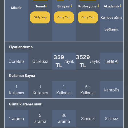
Temel
Bireysel
Profesyonel
Akademik
Misafir
Kampüs ağına
Giriş Yap
Giriş Yap
Giriş Yap
bağlanın.
Fiyatlandırma
359
3529
Ücretsiz
Ücretsiz
/aylık
/aylık
Teklif Al
TL
TL
Kullanıcı Sayısı
1
1
1
5+
Kampüs
Kullanıcı
Kullanıcı
Kullanıcı
Kullanıcı
Günlük arama sınırı
5
30
1 arama
Sınırsız
Sınırsız
arama
arama