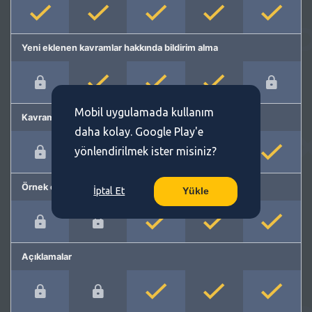
Yeni eklenen kavramlar hakkında bildirim alma
Mobil uygulamada kullanım
Kavram önerme
daha kolay. Google Play'e
yönlendirilmek ister misiniz?
Örnek cümleler
İptal Et
Yükle
Açıklamalar