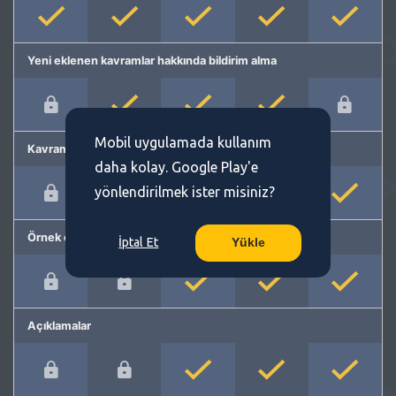
Yeni eklenen kavramlar hakkında bildirim alma
Mobil uygulamada kullanım
Kavram önerme
daha kolay. Google Play'e
yönlendirilmek ister misiniz?
Örnek cümleler
İptal Et
Yükle
Açıklamalar