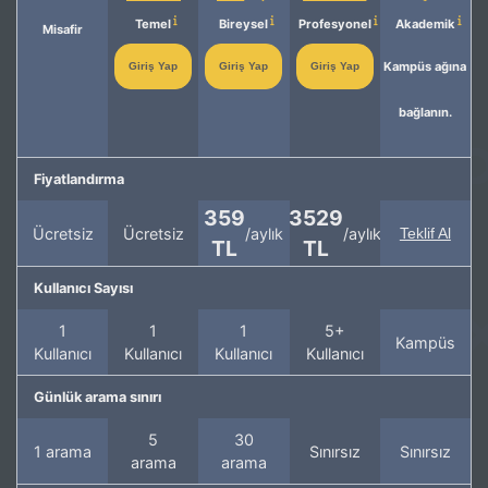
Temel
Bireysel
Profesyonel
Akademik
Misafir
Kampüs ağına
Giriş Yap
Giriş Yap
Giriş Yap
bağlanın.
Fiyatlandırma
359
3529
Ücretsiz
Ücretsiz
/aylık
/aylık
Teklif Al
TL
TL
Kullanıcı Sayısı
1
1
1
5+
Kampüs
Kullanıcı
Kullanıcı
Kullanıcı
Kullanıcı
Günlük arama sınırı
5
30
1 arama
Sınırsız
Sınırsız
arama
arama