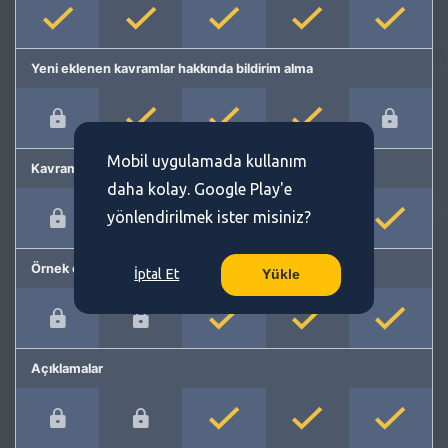
Yeni eklenen kavramlar hakkında bildirim alma
Mobil uygulamada kullanım
Kavram önerme
daha kolay. Google Play'e
yönlendirilmek ister misiniz?
Örnek cümleler
İptal Et
Yükle
Açıklamalar