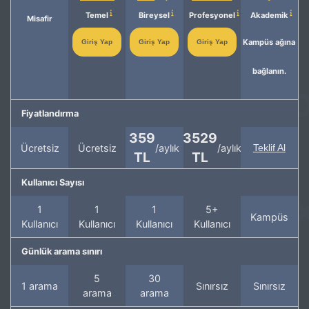
Temel
Bireysel
Profesyonel
Akademik
Misafir
Kampüs ağına
Giriş Yap
Giriş Yap
Giriş Yap
bağlanın.
Fiyatlandırma
359
3529
Ücretsiz
Ücretsiz
/aylık
/aylık
Teklif Al
TL
TL
Kullanıcı Sayısı
1
1
1
5+
Kampüs
Kullanıcı
Kullanıcı
Kullanıcı
Kullanıcı
Günlük arama sınırı
5
30
1 arama
Sınırsız
Sınırsız
arama
arama