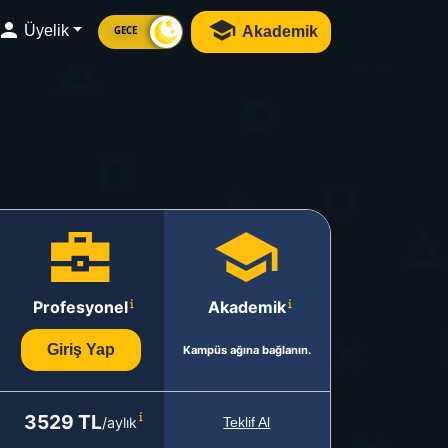
Üyelik
Akademik
GECE
Profesyonel
Akademik
Giriş Yap
Kampüs ağına bağlanın.
3529 TL
/aylık
Teklif Al