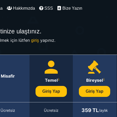
ma
Hakkımızda
SSS
Bize Yazın
inize ulaştınız.
mek için lütfen
yapınız.
giriş
Misafir
Temel
Bireysel
Giriş Yap
Giriş Yap
359 TL
Ücretsiz
Ücretsiz
/aylık