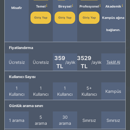
Temel
Bireysel
Profesyonel
Akademik
Misafir
Kampüs ağına
Giriş Yap
Giriş Yap
Giriş Yap
bağlanın.
Fiyatlandırma
359
3529
Ücretsiz
Ücretsiz
/aylık
/aylık
Teklif Al
TL
TL
Kullanıcı Sayısı
1
1
1
5+
Kampüs
Kullanıcı
Kullanıcı
Kullanıcı
Kullanıcı
Günlük arama sınırı
5
30
1 arama
Sınırsız
Sınırsız
arama
arama