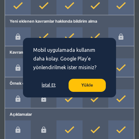
Yeni eklenen kavramlar hakkında bildirim alma
Mobil uygulamada kullanım
Kavram önerme
daha kolay. Google Play'e
yönlendirilmek ister misiniz?
Örnek cümleler
İptal Et
Yükle
Açıklamalar