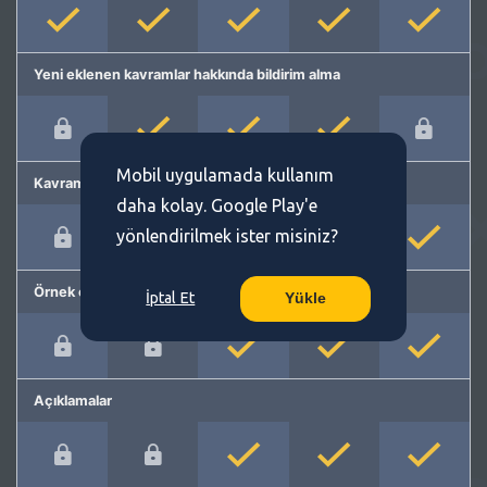
Yeni eklenen kavramlar hakkında bildirim alma
Mobil uygulamada kullanım
Kavram önerme
daha kolay. Google Play'e
yönlendirilmek ister misiniz?
Örnek cümleler
İptal Et
Yükle
Açıklamalar