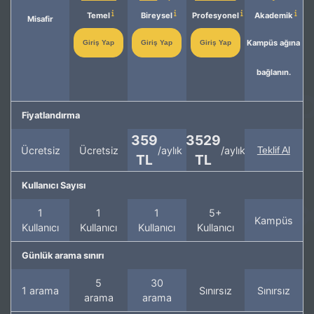
Temel
Bireysel
Profesyonel
Akademik
Misafir
Kampüs ağına
Giriş Yap
Giriş Yap
Giriş Yap
bağlanın.
Fiyatlandırma
359
3529
Ücretsiz
Ücretsiz
/aylık
/aylık
Teklif Al
TL
TL
Kullanıcı Sayısı
1
1
1
5+
Kampüs
Kullanıcı
Kullanıcı
Kullanıcı
Kullanıcı
Günlük arama sınırı
5
30
1 arama
Sınırsız
Sınırsız
arama
arama