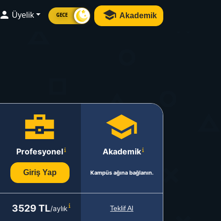
Üyelik
Akademik
GECE
Profesyonel
Akademik
Giriş Yap
Kampüs ağına bağlanın.
3529 TL
/aylık
Teklif Al