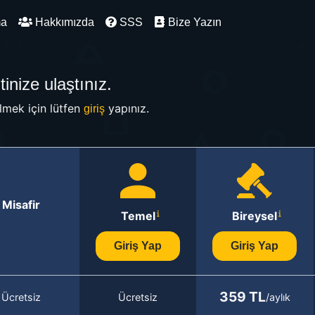
ma
Hakkımızda
SSS
Bize Yazın
inize ulaştınız.
mek için lütfen
yapınız.
giriş
Misafir
Temel
Bireysel
Giriş Yap
Giriş Yap
359 TL
Ücretsiz
Ücretsiz
/aylık