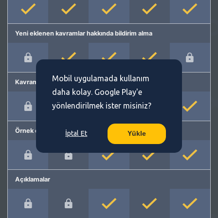
Yeni eklenen kavramlar hakkında bildirim alma
Mobil uygulamada kullanım
Kavram önerme
daha kolay. Google Play'e
yönlendirilmek ister misiniz?
Örnek cümleler
İptal Et
Yükle
Açıklamalar