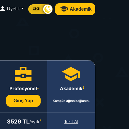
Üyelik
Akademik
GECE
Profesyonel
Akademik
Giriş Yap
Kampüs ağına bağlanın.
3529 TL
/aylık
Teklif Al