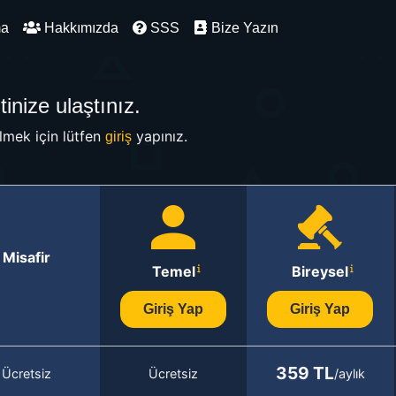
ma
Hakkımızda
SSS
Bize Yazın
inize ulaştınız.
mek için lütfen
yapınız.
giriş
Misafir
Temel
Bireysel
Giriş Yap
Giriş Yap
359 TL
Ücretsiz
Ücretsiz
/aylık