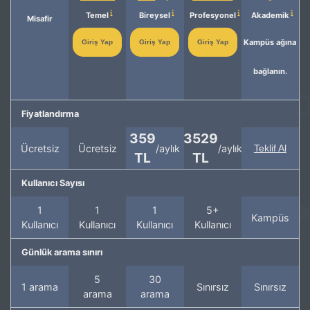
Temel
Bireysel
Profesyonel
Akademik
Misafir
Kampüs ağına
Giriş Yap
Giriş Yap
Giriş Yap
bağlanın.
Fiyatlandırma
359
3529
Ücretsiz
Ücretsiz
/aylık
/aylık
Teklif Al
TL
TL
Kullanıcı Sayısı
1
1
1
5+
Kampüs
Kullanıcı
Kullanıcı
Kullanıcı
Kullanıcı
Günlük arama sınırı
5
30
1 arama
Sınırsız
Sınırsız
arama
arama