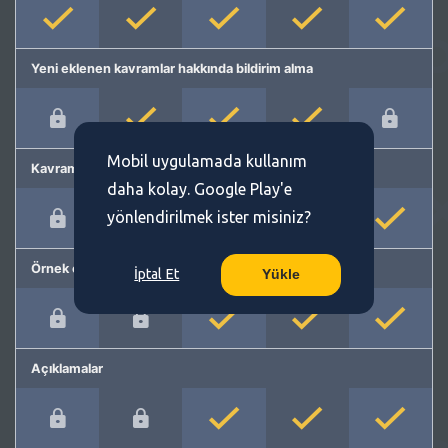
Yeni eklenen kavramlar hakkında bildirim alma
Mobil uygulamada kullanım
Kavram önerme
daha kolay. Google Play'e
yönlendirilmek ister misiniz?
Örnek cümleler
İptal Et
Yükle
Açıklamalar