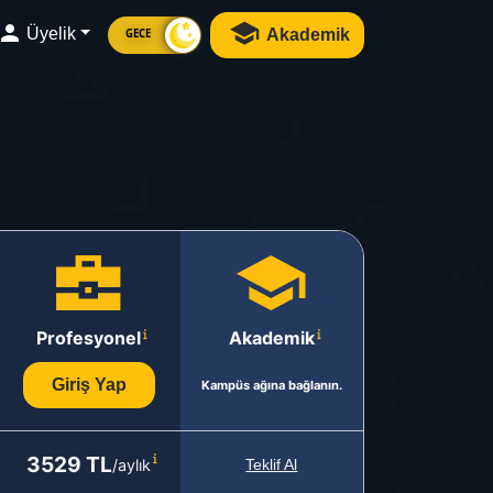
Üyelik
Akademik
GECE
Profesyonel
Akademik
Giriş Yap
Kampüs ağına bağlanın.
3529 TL
/aylık
Teklif Al