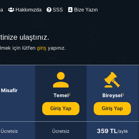
ma
Hakkımızda
SSS
Bize Yazın
inize ulaştınız.
mek için lütfen
yapınız.
giriş
Misafir
Temel
Bireysel
Giriş Yap
Giriş Yap
359 TL
Ücretsiz
Ücretsiz
/aylık