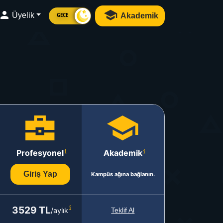
Üyelik
Akademik
GECE
Profesyonel
Akademik
Giriş Yap
Kampüs ağına bağlanın.
3529 TL
/aylık
Teklif Al