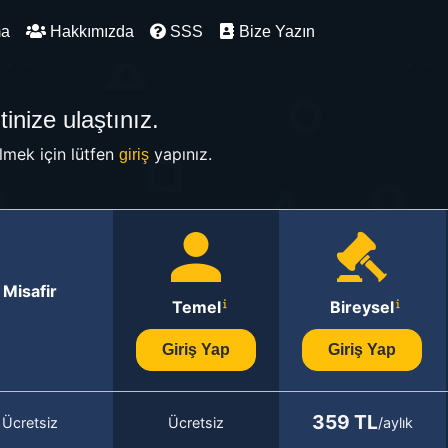
ma
Hakkımızda
SSS
Bize Yazın
inize ulaştınız.
mek için lütfen
yapınız.
giriş
Misafir
Temel
Bireysel
Giriş Yap
Giriş Yap
359 TL
Ücretsiz
Ücretsiz
/aylık