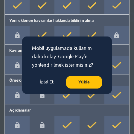
Yeni eklenen kavramlar hakkında bildirim alma
Mobil uygulamada kullanım
Kavram önerme
daha kolay. Google Play'e
yönlendirilmek ister misiniz?
Örnek cümleler
İptal Et
Yükle
Açıklamalar