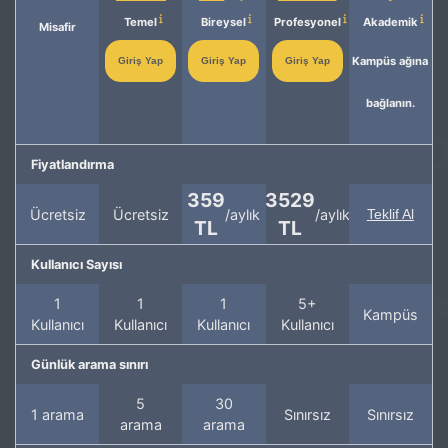
Temel
Bireysel
Profesyonel
Akademik
Misafir
Kampüs ağına
Giriş Yap
Giriş Yap
Giriş Yap
bağlanın.
Fiyatlandırma
359
3529
Ücretsiz
Ücretsiz
/aylık
/aylık
Teklif Al
TL
TL
Kullanıcı Sayısı
1
1
1
5+
Kampüs
Kullanıcı
Kullanıcı
Kullanıcı
Kullanıcı
Günlük arama sınırı
5
30
1 arama
Sınırsız
Sınırsız
arama
arama