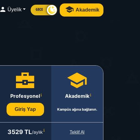
Üyelik
Akademik
GECE
Profesyonel
Akademik
Giriş Yap
Kampüs ağına bağlanın.
3529 TL
/aylık
Teklif Al