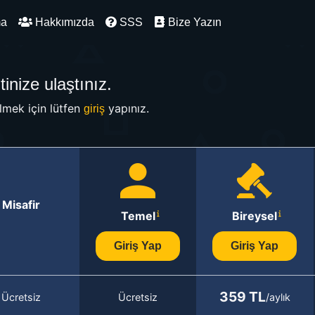
ma
Hakkımızda
SSS
Bize Yazın
inize ulaştınız.
mek için lütfen
yapınız.
giriş
Misafir
Temel
Bireysel
Giriş Yap
Giriş Yap
359 TL
Ücretsiz
Ücretsiz
/aylık