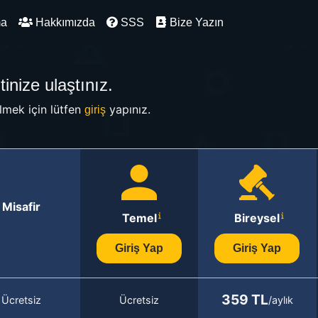
ma
Hakkımızda
SSS
Bize Yazın
inize ulaştınız.
mek için lütfen
yapınız.
giriş
Misafir
Temel
Bireysel
Giriş Yap
Giriş Yap
359 TL
Ücretsiz
Ücretsiz
/aylık