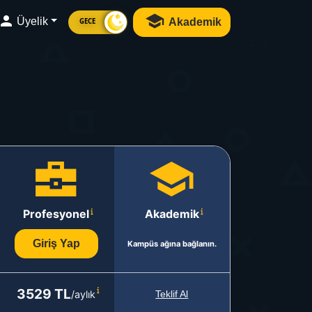
Üyelik
Akademik
GECE
Profesyonel
Akademik
Giriş Yap
Kampüs ağına bağlanın.
3529 TL
/aylık
Teklif Al