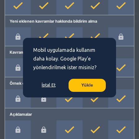
Yeni eklenen kavramlar hakkında bildirim alma
Mobil uygulamada kullanım
Kavram önerme
daha kolay. Google Play'e
yönlendirilmek ister misiniz?
Örnek cümleler
İptal Et
Yükle
Açıklamalar