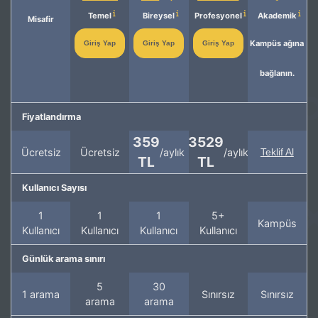
Temel
Bireysel
Profesyonel
Akademik
Misafir
Kampüs ağına
Giriş Yap
Giriş Yap
Giriş Yap
bağlanın.
Fiyatlandırma
359
3529
Ücretsiz
Ücretsiz
/aylık
/aylık
Teklif Al
TL
TL
Kullanıcı Sayısı
1
1
1
5+
Kampüs
Kullanıcı
Kullanıcı
Kullanıcı
Kullanıcı
Günlük arama sınırı
5
30
1 arama
Sınırsız
Sınırsız
arama
arama