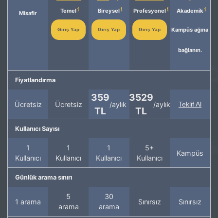
Temel
Bireysel
Profesyonel
Akademik
Misafir
Kampüs ağına
Giriş Yap
Giriş Yap
Giriş Yap
bağlanın.
Fiyatlandırma
359
3529
Ücretsiz
Ücretsiz
/aylık
/aylık
Teklif Al
TL
TL
Kullanıcı Sayısı
1
1
1
5+
Kampüs
Kullanıcı
Kullanıcı
Kullanıcı
Kullanıcı
Günlük arama sınırı
5
30
1 arama
Sınırsız
Sınırsız
arama
arama