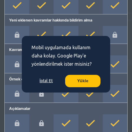
Yeni eklenen kavramlar hakkında bildirim alma
Mobil uygulamada kullanım
Kavram önerme
daha kolay. Google Play'e
yönlendirilmek ister misiniz?
Örnek cümleler
İptal Et
Yükle
Açıklamalar