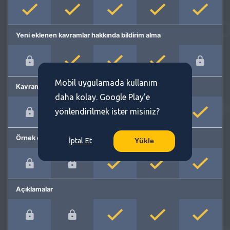
Yeni eklenen kavramlar hakkında bildirim alma
Mobil uygulamada kullanım
Kavram önerme
daha kolay. Google Play'e
yönlendirilmek ister misiniz?
Örnek cümleler
İptal Et
Yükle
Açıklamalar