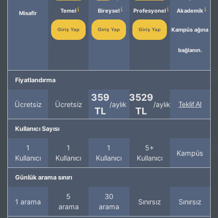
Temel
Bireysel
Profesyonel
Akademik
Misafir
Kampüs ağına
Giriş Yap
Giriş Yap
Giriş Yap
bağlanın.
Fiyatlandırma
359
3529
Ücretsiz
Ücretsiz
/aylık
/aylık
Teklif Al
TL
TL
Kullanıcı Sayısı
1
1
1
5+
Kampüs
Kullanıcı
Kullanıcı
Kullanıcı
Kullanıcı
Günlük arama sınırı
5
30
1 arama
Sınırsız
Sınırsız
arama
arama