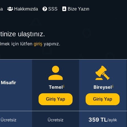
ma
Hakkımızda
SSS
Bize Yazın
inize ulaştınız.
mek için lütfen
yapınız.
giriş
Misafir
Temel
Bireysel
Giriş Yap
Giriş Yap
359 TL
Ücretsiz
Ücretsiz
/aylık