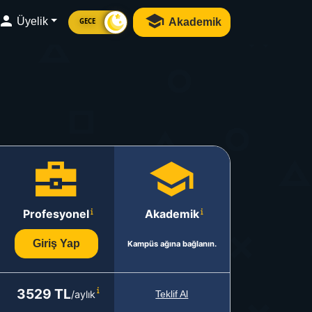
Üyelik
Akademik
GECE
Profesyonel
Akademik
Giriş Yap
Kampüs ağına bağlanın.
3529 TL
/aylık
Teklif Al