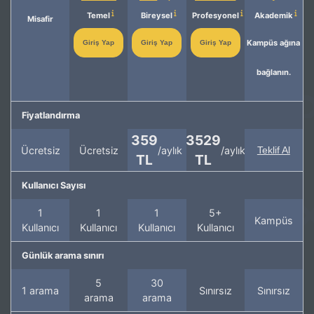
Temel
Bireysel
Profesyonel
Akademik
Misafir
Kampüs ağına
Giriş Yap
Giriş Yap
Giriş Yap
bağlanın.
Fiyatlandırma
359
3529
Ücretsiz
Ücretsiz
/aylık
/aylık
Teklif Al
TL
TL
Kullanıcı Sayısı
1
1
1
5+
Kampüs
Kullanıcı
Kullanıcı
Kullanıcı
Kullanıcı
Günlük arama sınırı
5
30
1 arama
Sınırsız
Sınırsız
arama
arama