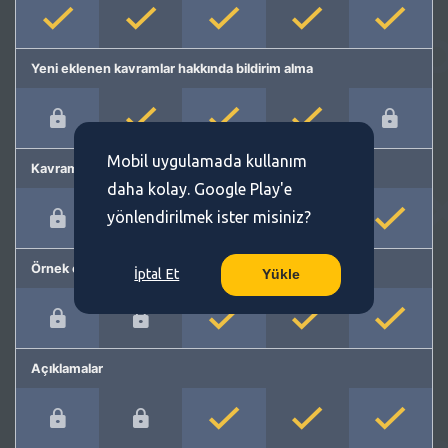
Yeni eklenen kavramlar hakkında bildirim alma
Mobil uygulamada kullanım
Kavram önerme
daha kolay. Google Play'e
yönlendirilmek ister misiniz?
Örnek cümleler
İptal Et
Yükle
Açıklamalar