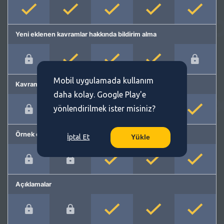
Yeni eklenen kavramlar hakkında bildirim alma
Mobil uygulamada kullanım
Kavram önerme
daha kolay. Google Play'e
yönlendirilmek ister misiniz?
Örnek cümleler
İptal Et
Yükle
Açıklamalar