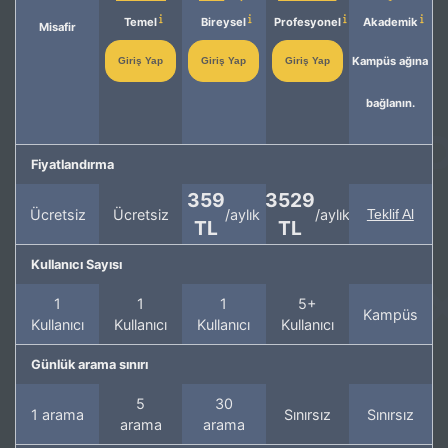
Temel
Bireysel
Profesyonel
Akademik
Misafir
Kampüs ağına
Giriş Yap
Giriş Yap
Giriş Yap
bağlanın.
Fiyatlandırma
359
3529
Ücretsiz
Ücretsiz
/aylık
/aylık
Teklif Al
TL
TL
Kullanıcı Sayısı
1
1
1
5+
Kampüs
Kullanıcı
Kullanıcı
Kullanıcı
Kullanıcı
Günlük arama sınırı
5
30
1 arama
Sınırsız
Sınırsız
arama
arama