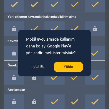
Yeni eklenen kavramlar hakkında bildirim alma
Mobil uygulamada kullanım
Kavram önerme
daha kolay. Google Play'e
yönlendirilmek ister misiniz?
Örnek cümleler
İptal Et
Yükle
Açıklamalar