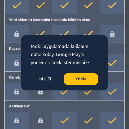
Yeni eklenen kavramlar hakkında bildirim alma
Mobil uygulamada kullanım
Kavram önerme
daha kolay. Google Play'e
yönlendirilmek ister misiniz?
Örnek cümleler
İptal Et
Yükle
Açıklamalar