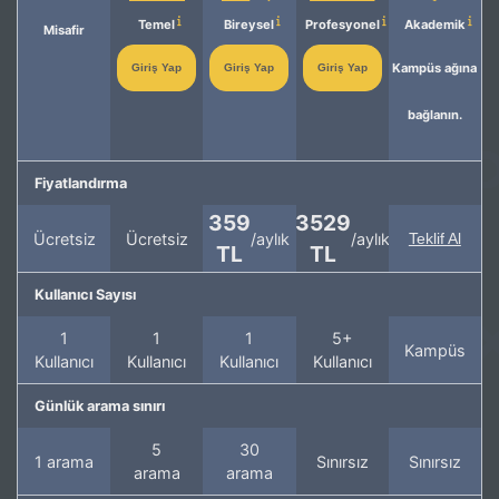
Temel
Bireysel
Profesyonel
Akademik
Misafir
Kampüs ağına
Giriş Yap
Giriş Yap
Giriş Yap
bağlanın.
Fiyatlandırma
359
3529
Ücretsiz
Ücretsiz
/aylık
/aylık
Teklif Al
TL
TL
Kullanıcı Sayısı
1
1
1
5+
Kampüs
Kullanıcı
Kullanıcı
Kullanıcı
Kullanıcı
Günlük arama sınırı
5
30
1 arama
Sınırsız
Sınırsız
arama
arama