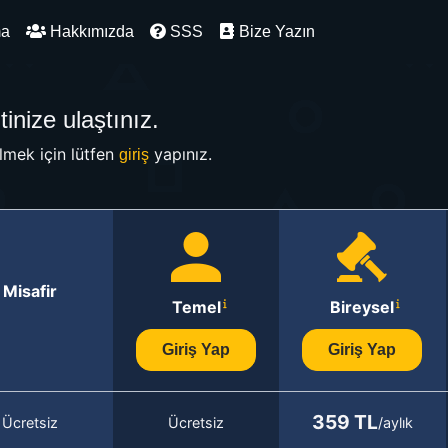
ma
Hakkımızda
SSS
Bize Yazın
inize ulaştınız.
mek için lütfen
yapınız.
giriş
Misafir
Temel
Bireysel
Giriş Yap
Giriş Yap
359 TL
Ücretsiz
Ücretsiz
/aylık