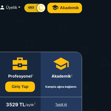
Üyelik
Akademik
GECE
Profesyonel
Akademik
Giriş Yap
Kampüs ağına bağlanın.
3529 TL
/aylık
Teklif Al