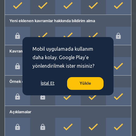
Yeni eklenen kavramlar hakkında bildirim alma
Mobil uygulamada kullanım
Kavram önerme
daha kolay. Google Play'e
yönlendirilmek ister misiniz?
Örnek cümleler
İptal Et
Yükle
Açıklamalar