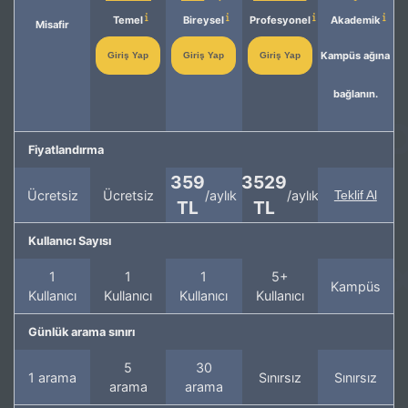
Temel
Bireysel
Profesyonel
Akademik
Misafir
Kampüs ağına
Giriş Yap
Giriş Yap
Giriş Yap
bağlanın.
Fiyatlandırma
359
3529
Ücretsiz
Ücretsiz
/aylık
/aylık
Teklif Al
TL
TL
Kullanıcı Sayısı
1
1
1
5+
Kampüs
Kullanıcı
Kullanıcı
Kullanıcı
Kullanıcı
Günlük arama sınırı
5
30
1 arama
Sınırsız
Sınırsız
arama
arama