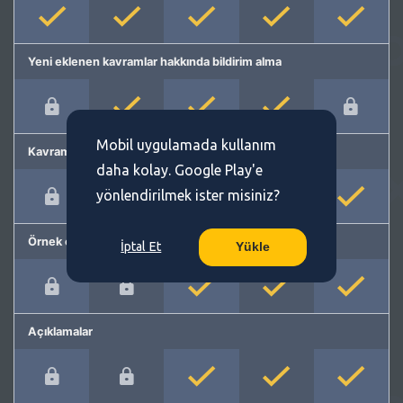
Yeni eklenen kavramlar hakkında bildirim alma
Mobil uygulamada kullanım
Kavram önerme
daha kolay. Google Play'e
yönlendirilmek ister misiniz?
Örnek cümleler
İptal Et
Yükle
Açıklamalar