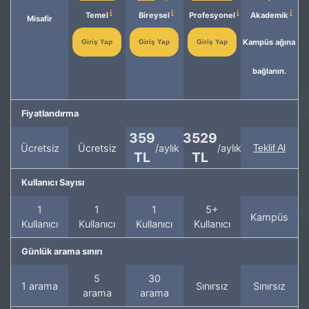
Temel
Bireysel
Profesyonel
Akademik
Misafir
Kampüs ağına
Giriş Yap
Giriş Yap
Giriş Yap
bağlanın.
Fiyatlandırma
359
3529
Ücretsiz
Ücretsiz
/aylık
/aylık
Teklif Al
TL
TL
Kullanıcı Sayısı
1
1
1
5+
Kampüs
Kullanıcı
Kullanıcı
Kullanıcı
Kullanıcı
Günlük arama sınırı
5
30
1 arama
Sınırsız
Sınırsız
arama
arama