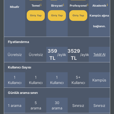
Temel
Bireysel
Profesyonel
Akademik
Misafir
Kampüs ağına
Giriş Yap
Giriş Yap
Giriş Yap
bağlanın.
Fiyatlandırma
359
3529
Ücretsiz
Ücretsiz
/aylık
/aylık
Teklif Al
TL
TL
Kullanıcı Sayısı
1
1
1
5+
Kampüs
Kullanıcı
Kullanıcı
Kullanıcı
Kullanıcı
Günlük arama sınırı
5
30
1 arama
Sınırsız
Sınırsız
arama
arama