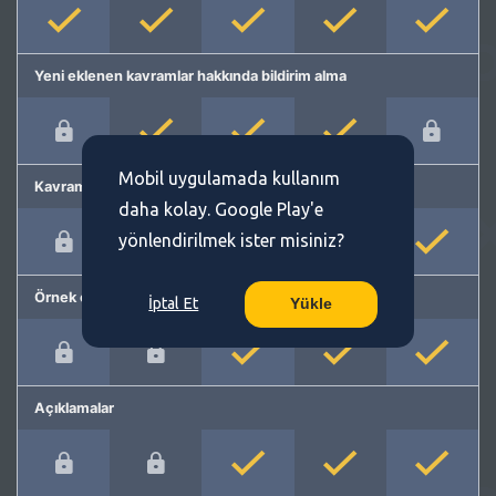
Yeni eklenen kavramlar hakkında bildirim alma
Mobil uygulamada kullanım
Kavram önerme
daha kolay. Google Play'e
yönlendirilmek ister misiniz?
Örnek cümleler
İptal Et
Yükle
Açıklamalar