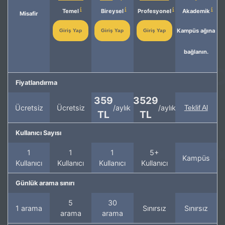
Temel
Bireysel
Profesyonel
Akademik
Misafir
Kampüs ağına
Giriş Yap
Giriş Yap
Giriş Yap
bağlanın.
Fiyatlandırma
359
3529
Ücretsiz
Ücretsiz
/aylık
/aylık
Teklif Al
TL
TL
Kullanıcı Sayısı
1
1
1
5+
Kampüs
Kullanıcı
Kullanıcı
Kullanıcı
Kullanıcı
Günlük arama sınırı
5
30
1 arama
Sınırsız
Sınırsız
arama
arama