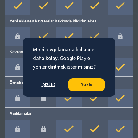
Yeni eklenen kavramlar hakkında bildirim alma
Mobil uygulamada kullanım
Kavram önerme
daha kolay. Google Play'e
yönlendirilmek ister misiniz?
Örnek cümleler
İptal Et
Yükle
Açıklamalar