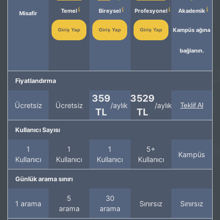
Temel
Bireysel
Profesyonel
Akademik
Misafir
Kampüs ağına
Giriş Yap
Giriş Yap
Giriş Yap
bağlanın.
Fiyatlandırma
359
3529
Ücretsiz
Ücretsiz
/aylık
/aylık
Teklif Al
TL
TL
Kullanıcı Sayısı
1
1
1
5+
Kampüs
Kullanıcı
Kullanıcı
Kullanıcı
Kullanıcı
Günlük arama sınırı
5
30
1 arama
Sınırsız
Sınırsız
arama
arama