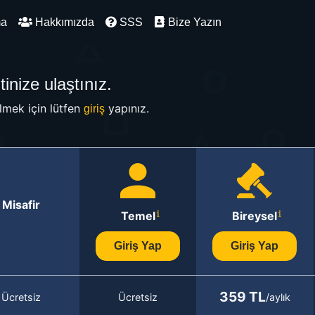
ma
Hakkımızda
SSS
Bize Yazın
inize ulaştınız.
mek için lütfen
yapınız.
giriş
Misafir
Temel
Bireysel
Giriş Yap
Giriş Yap
359 TL
Ücretsiz
Ücretsiz
/aylık