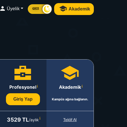
Üyelik
Akademik
GECE
Profesyonel
Akademik
Giriş Yap
Kampüs ağına bağlanın.
3529 TL
/aylık
Teklif Al