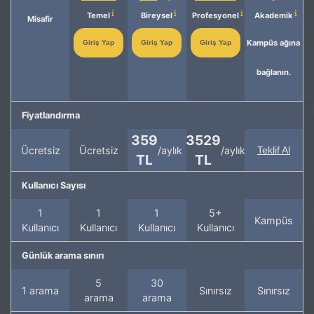
Temel
Bireysel
Profesyonel
Akademik
Misafir
Kampüs ağına
Giriş Yap
Giriş Yap
Giriş Yap
bağlanın.
Fiyatlandırma
359
3529
Ücretsiz
Ücretsiz
/aylık
/aylık
Teklif Al
TL
TL
Kullanıcı Sayısı
1
1
1
5+
Kampüs
Kullanıcı
Kullanıcı
Kullanıcı
Kullanıcı
Günlük arama sınırı
5
30
1 arama
Sınırsız
Sınırsız
arama
arama