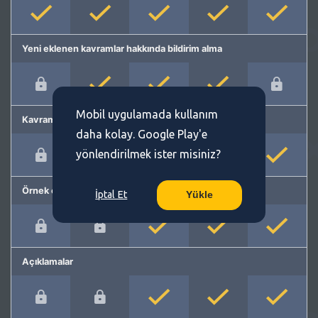
Yeni eklenen kavramlar hakkında bildirim alma
Mobil uygulamada kullanım
Kavram önerme
daha kolay. Google Play'e
yönlendirilmek ister misiniz?
Örnek cümleler
İptal Et
Yükle
Açıklamalar