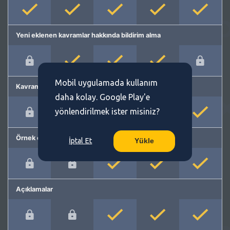
Yeni eklenen kavramlar hakkında bildirim alma
Mobil uygulamada kullanım
Kavram önerme
daha kolay. Google Play'e
yönlendirilmek ister misiniz?
Örnek cümleler
İptal Et
Yükle
Açıklamalar