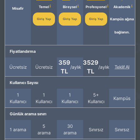
Temel
Bireysel
Profesyonel
Akademik
Misafir
Kampüs ağına
Giriş Yap
Giriş Yap
Giriş Yap
bağlanın.
Fiyatlandırma
359
3529
Ücretsiz
Ücretsiz
/aylık
/aylık
Teklif Al
TL
TL
Kullanıcı Sayısı
1
1
1
5+
Kampüs
Kullanıcı
Kullanıcı
Kullanıcı
Kullanıcı
Günlük arama sınırı
5
30
1 arama
Sınırsız
Sınırsız
arama
arama