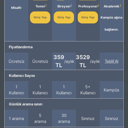
Temel
Bireysel
Profesyonel
Akademik
Misafir
Kampüs ağına
Giriş Yap
Giriş Yap
Giriş Yap
bağlanın.
Fiyatlandırma
359
3529
Ücretsiz
Ücretsiz
/aylık
/aylık
Teklif Al
TL
TL
Kullanıcı Sayısı
1
1
1
5+
Kampüs
Kullanıcı
Kullanıcı
Kullanıcı
Kullanıcı
Günlük arama sınırı
5
30
1 arama
Sınırsız
Sınırsız
arama
arama