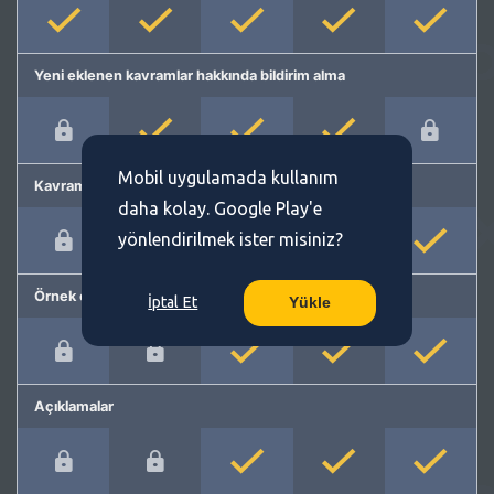
Yeni eklenen kavramlar hakkında bildirim alma
Mobil uygulamada kullanım
Kavram önerme
daha kolay. Google Play'e
yönlendirilmek ister misiniz?
Örnek cümleler
İptal Et
Yükle
Açıklamalar