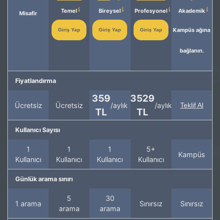
Temel
Bireysel
Profesyonel
Akademik
Misafir
Kampüs ağına
Giriş Yap
Giriş Yap
Giriş Yap
bağlanın.
Fiyatlandırma
359
3529
Ücretsiz
Ücretsiz
/aylık
/aylık
Teklif Al
TL
TL
Kullanıcı Sayısı
1
1
1
5+
Kampüs
Kullanıcı
Kullanıcı
Kullanıcı
Kullanıcı
Günlük arama sınırı
5
30
1 arama
Sınırsız
Sınırsız
arama
arama