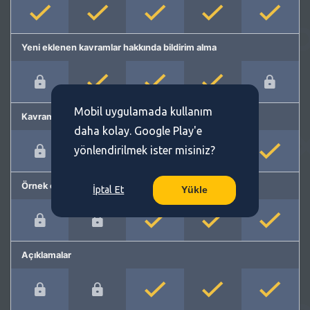
Yeni eklenen kavramlar hakkında bildirim alma
Mobil uygulamada kullanım
Kavram önerme
daha kolay. Google Play'e
yönlendirilmek ister misiniz?
Örnek cümleler
İptal Et
Yükle
Açıklamalar