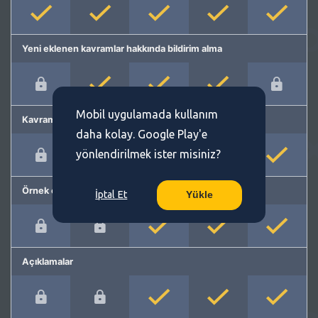
Yeni eklenen kavramlar hakkında bildirim alma
Mobil uygulamada kullanım
Kavram önerme
daha kolay. Google Play'e
yönlendirilmek ister misiniz?
Örnek cümleler
İptal Et
Yükle
Açıklamalar