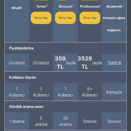
Temel
Bireysel
Profesyonel
Akademik
Misafir
Kampüs ağına
Giriş Yap
Giriş Yap
Giriş Yap
bağlanın.
Fiyatlandırma
359
3529
Ücretsiz
Ücretsiz
/aylık
/aylık
Teklif Al
TL
TL
Kullanıcı Sayısı
1
1
1
5+
Kampüs
Kullanıcı
Kullanıcı
Kullanıcı
Kullanıcı
Günlük arama sınırı
5
30
1 arama
Sınırsız
Sınırsız
arama
arama