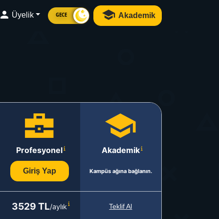
Üyelik
Akademik
GECE
Profesyonel
Akademik
Giriş Yap
Kampüs ağına bağlanın.
3529 TL
/aylık
Teklif Al