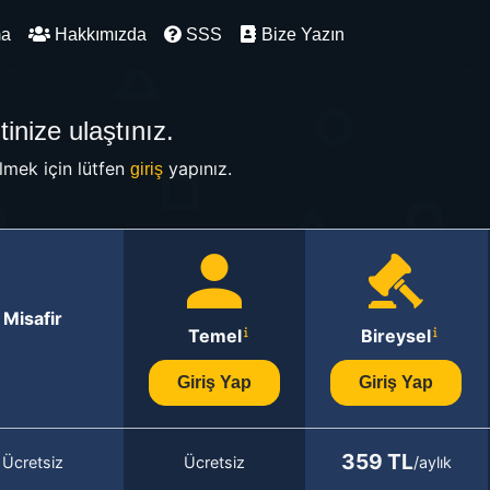
ma
Hakkımızda
SSS
Bize Yazın
inize ulaştınız.
mek için lütfen
yapınız.
giriş
Misafir
Temel
Bireysel
Giriş Yap
Giriş Yap
359 TL
Ücretsiz
Ücretsiz
/aylık