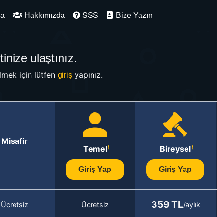
ma
Hakkımızda
SSS
Bize Yazın
inize ulaştınız.
mek için lütfen
yapınız.
giriş
Misafir
Temel
Bireysel
Giriş Yap
Giriş Yap
359 TL
Ücretsiz
Ücretsiz
/aylık