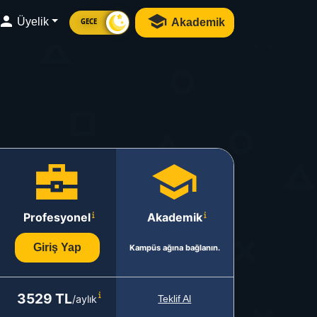
Üyelik
Akademik
GECE
Profesyonel
Akademik
Giriş Yap
Kampüs ağına bağlanın.
3529 TL
/aylık
Teklif Al