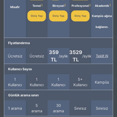
Temel
Bireysel
Profesyonel
Akademik
Misafir
Kampüs ağına
Giriş Yap
Giriş Yap
Giriş Yap
bağlanın.
Fiyatlandırma
359
3529
Ücretsiz
Ücretsiz
/aylık
/aylık
Teklif Al
TL
TL
Kullanıcı Sayısı
1
1
1
5+
Kampüs
Kullanıcı
Kullanıcı
Kullanıcı
Kullanıcı
Günlük arama sınırı
5
30
1 arama
Sınırsız
Sınırsız
arama
arama