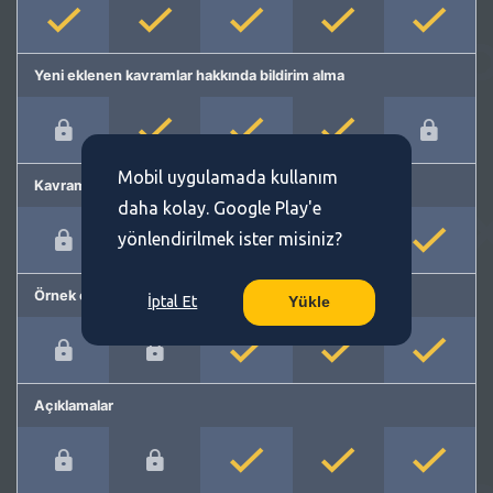
Yeni eklenen kavramlar hakkında bildirim alma
Mobil uygulamada kullanım
Kavram önerme
daha kolay. Google Play'e
yönlendirilmek ister misiniz?
Örnek cümleler
İptal Et
Yükle
Açıklamalar