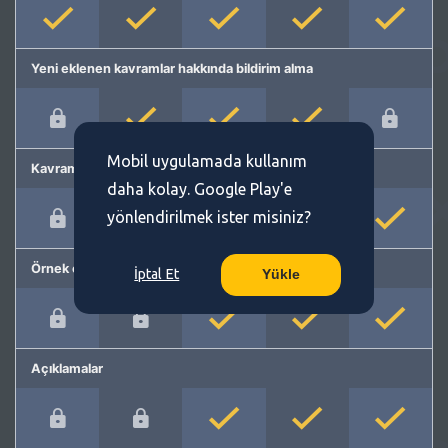
Yeni eklenen kavramlar hakkında bildirim alma
Mobil uygulamada kullanım
Kavram önerme
daha kolay. Google Play'e
yönlendirilmek ister misiniz?
Örnek cümleler
İptal Et
Yükle
Açıklamalar