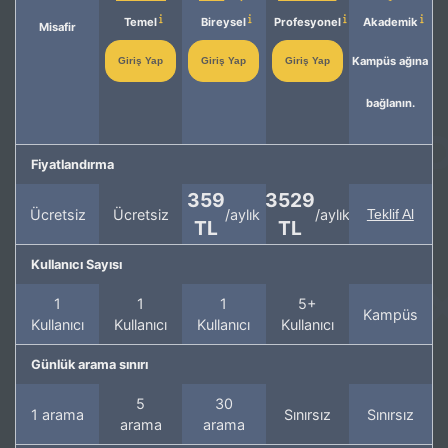
Temel
Bireysel
Profesyonel
Akademik
Misafir
Kampüs ağına
Giriş Yap
Giriş Yap
Giriş Yap
bağlanın.
Fiyatlandırma
359
3529
Ücretsiz
Ücretsiz
/aylık
/aylık
Teklif Al
TL
TL
Kullanıcı Sayısı
1
1
1
5+
Kampüs
Kullanıcı
Kullanıcı
Kullanıcı
Kullanıcı
Günlük arama sınırı
5
30
1 arama
Sınırsız
Sınırsız
arama
arama