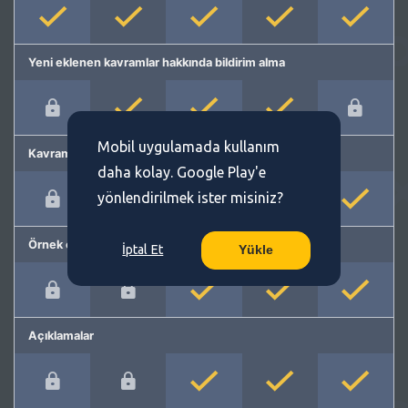
Yeni eklenen kavramlar hakkında bildirim alma
Mobil uygulamada kullanım
Kavram önerme
daha kolay. Google Play'e
yönlendirilmek ister misiniz?
Örnek cümleler
İptal Et
Yükle
Açıklamalar