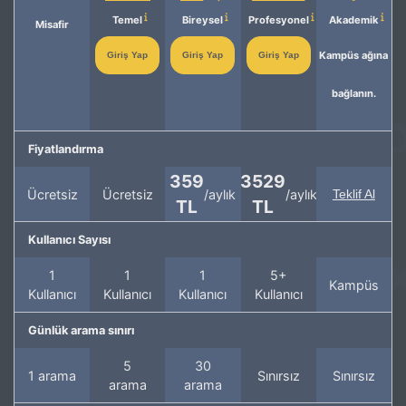
Temel
Bireysel
Profesyonel
Akademik
Misafir
Kampüs ağına
Giriş Yap
Giriş Yap
Giriş Yap
bağlanın.
Fiyatlandırma
359
3529
Ücretsiz
Ücretsiz
/aylık
/aylık
Teklif Al
TL
TL
Kullanıcı Sayısı
1
1
1
5+
Kampüs
Kullanıcı
Kullanıcı
Kullanıcı
Kullanıcı
Günlük arama sınırı
5
30
1 arama
Sınırsız
Sınırsız
arama
arama